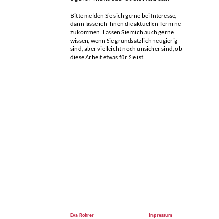
Bitte melden Sie sich gerne bei Interesse,
dann lasse ich Ihnen die aktuellen Termine
zukommen. Lassen Sie mich auch gerne
wissen, wenn Sie grundsätzlich neugierig
sind, aber vielleicht noch unsicher sind, ob
diese Arbeit etwas für Sie ist.
Eva Rohrer
Impressum