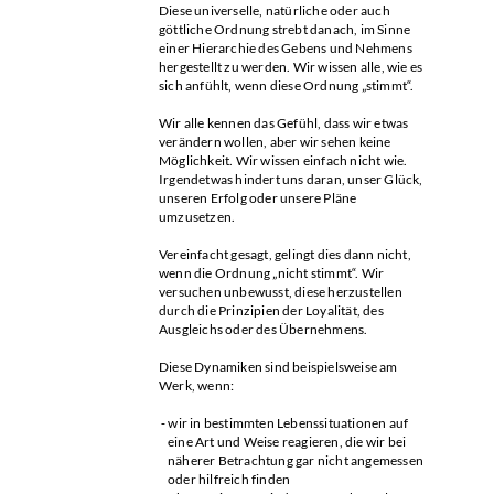
Diese universelle, natürliche oder auch
göttliche Ordnung strebt danach, im Sinne
einer Hierarchie des Gebens und Nehmens
hergestellt zu werden. Wir wissen alle, wie es
sich anfühlt, wenn diese Ordnung „stimmt“.
Wir alle kennen das Gefühl, dass wir etwas
verändern wollen, aber wir sehen keine
Möglichkeit. Wir wissen einfach nicht wie.
Irgendetwas hindert uns daran, unser Glück,
unseren Erfolg oder unsere Pläne
umzusetzen.
Vereinfacht gesagt, gelingt dies dann nicht,
wenn die Ordnung „nicht stimmt“. Wir
versuchen unbewusst, diese herzustellen
durch die Prinzipien der Loyalität, des
Ausgleichs oder des Übernehmens.
Diese Dynamiken sind beispielsweise am
Werk, wenn:
wir in bestimmten Lebenssituationen auf
eine Art und Weise reagieren, die wir bei
näherer Betrachtung gar nicht angemessen
oder hilfreich finden