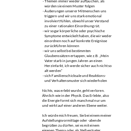
Themen immer wieder auftauchen, als
würden sie einem Muster folgen
Äußerungen unserer Mitmenschen uns
triggern und wir uns stark emotional
involviert fühlen, obwohl unser Verstand
zu einer rationalen Einordnung rät.
wir sogar körperliche oder psychische
Symptome entwickelt haben, die wir weder
einordnen noch auf konkrete Ereignisse
zurückführen können
wir uns selbst bei bestimmten
Glaubenssätzen ertappen, wie z.B. „Mein
Vater starb in jungen Jahren an einen
Herzinfarkt, ich werde sicher auch nicht so
alt werden“
sich Familienschicksale und Reaktions-
und Verhaltensmuster sich wiederholen
Nichts, was erlebt wurde, geht verloren.
Ähnlich wie in der Physik. Das Erlebte, also
die Energie formt sich manchmal nur um
und wirkt auf einer anderen Ebene weiter.
Ich würde mich freuen, Sie bei einem meiner
Aufstellungsvormittage oder -abende
begrüßen zu dürfen, sei es mit einem
eigenen Thema oder als Stellvertreter.