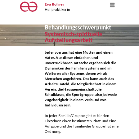
Eva Rohrer
Menü
Heilpraktikerin
Behandlungs
schwerpunkt
Systemisch-spirituelle
Aufstellungsarbeit
Jeder von uns hat eine Mutter und einen
Vater. Aus dieser einfachen und
unverrückbaren Tatsache ergeben sich die
Dynamiken des Familiensystems und im
Weiteren aller Systeme, denen wir als
Menschen angehören. Das kann auch das
Arbeitsumfeld, die Mitgliedschaft in einem
Verein, die Hausgemeinschaft, die
Schulklasse, die Sportgruppe, also jedwede
Zugehörigkeit in einem Verbund von
Individuen sein.
In jeder Familie/Gruppe gibt es für den
Einzelnen einen bestimmten Platz und eine
Aufgabe und die Familie/die Gruppe hat eine
Ordnung.